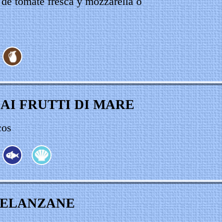
 de tomate fresca y mozzarella o
 AI FRUTTI DI MARE
cos
MELANZANE